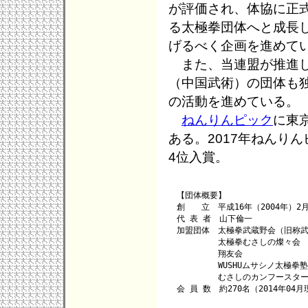
が評価され、体協に正
る太極拳団体へと成長
げるべく企画を進めて
また、当連盟が推進し
（中国武術）の団体も独
の活動を進めている。
ねんりんピック
に東
ある。2017年ねんり
4位入賞。
　【団体概要】

　創　　立　平成16年（2004年）2月
　代 表 者　山下倫一

　加盟団体　太極拳武蔵野会（旧称武
　　　　　　太極拳むさしの燦々会

　　　　　　翔友会

　　　　　　WUSHUムサシノ太極拳塾

　　　　　　むさしのカンフースター