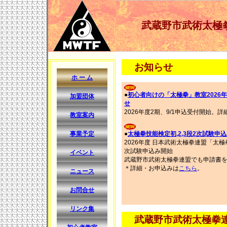
武蔵野市武術太極
お知らせ
ホ ー ム
●
初心者向けの「太極拳」教室2026
加盟団体
せ
2026年度2期、9/1申込受付開始。詳
教室案内
事業予定
●
太極拳技能検定初,2,3段2次試験申
2026年度 日本武術太極拳連盟「太極拳
次試験申込み開始
イベント
武蔵野市武術太極拳連盟でも申請書
＊詳細・お申込みは
こちら
。
ニュース
お問合せ
リンク集
武蔵野市武術太極拳