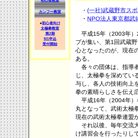
初心者教室
・
(一社)武蔵野市ス
カンフー教室
・
NPO法人東京都武
●
初心者向け
太極拳教室
平成15年（2003年
第2期
9/1申込
プが集い、第1回武蔵
受付開始
心となったのが、現在
ある。
各々の団体は、指導者
じ、太極拳を深めてい
与し、各人の技術向上
拳の素晴らしさを伝え
平成16年（2004年
丸となって、武術太極
現在の武術太極拳連盟
それ以後、毎年交流大
け講習会を行ったりして